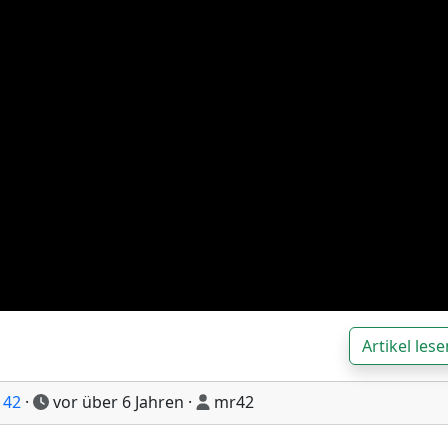
Artikel lese
,
42
·
vor über 6 Jahren
·
mr42