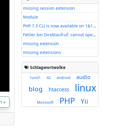
missing session extension
Module
PHP 7.3 CLI is now available on 1&1 shared hosting!
Fehler bei Direktaufruf: cannot open shared object file
missing extension
missing extensions
Schlagwortwolke
audio
1und1
42
android
linux
blog
htaccess
PHP
Yii
n »
Microsoft