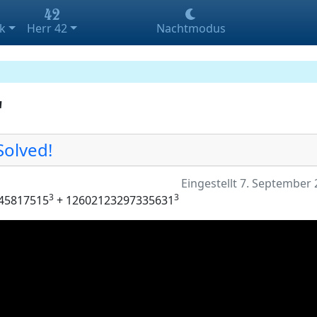
k
Herr 42
Nachtmodus
'
Solved!
Eingestellt 7. September
3
3
45817515
+ 12602123297335631