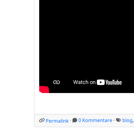
·
0 Kommentare
·
blog
Permalink