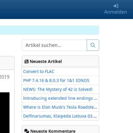
Anmelden
Neueste Artikel
Convert to FLAC
 2019
PHP 7.4.16 & 8.0.3 for 1&1 IONOS
NEWS: The Mystery of 42 is Solved!
Introducing extended line endings support in Notepad
Where is Elon Musk's Tesla Roadster with Starman?
Delfinariumas, Klaipėda Lietuva 03.08.2017
Neueste Kommentare