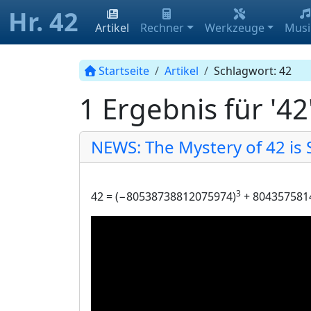
Hr. 42
Artikel
Rechner
Werkzeuge
Musi
Startseite
Artikel
Schlagwort: 42
1 Ergebnis für '42
NEWS: The Mystery of 42 is 
3
42 = (−80538738812075974)
+ 804357581